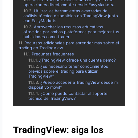
operaciones directamente desde EasyMarkets.
Utilizar las herramientas avanzadas de
análisis técnico disponibles en TradingView junto
con EasyMarkets.
Aprovechar los recursos educativos
ofrecidos por ambas plataformas para mejorar tus
habilidades como trader.
Recursos adicionales para aprender más sobre el
trading en TradingView
Preguntas frecuentes
¿TradingView ofrece una cuenta demo?
¿Es necesario tener conocimientos
previos sobre el trading para utilizar
TradingView?
¿Puedo acceder a TradingView desde mi
dispositivo móvil?
¿Cómo puedo contactar al soporte
técnico de TradingView?
TradingView: siga los