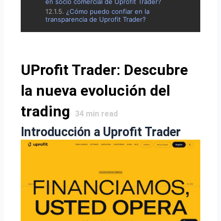
en socio comercial de Uprofit Trader?
¿Cómo puedo confiar en la
transparencia de Uprofit Trader?
UProfit Trader: Descubre
la nueva evolución del
trading
34
min read
Introducción a
Uprofit
Trader