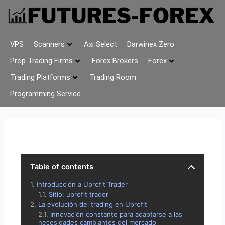
VPS
Scanners
Axi Select
Darwinex Zero
Prop Trading Firms
Forex Brokers
Forex
Trading Platforms
Trading Room
Programming Service
Table of contents
Introducción a Uprofit Trader
Sitio: uprofit trader
La evolución del trading en Uprofit
Innovación constante para adaptarse a las
necesidades cambiantes del mercado